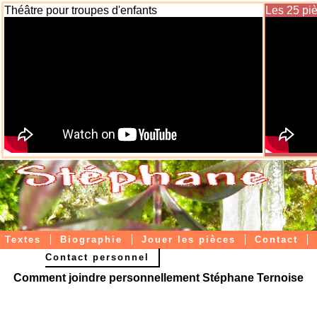
Théâtre pour troupes d'enfants
Les 25 pi
Commentaires ouverts en juillet 2014:
votre commentaire ou mini drame...
Textes
Biographie
Jouer les pièces
Contact
Contact personnel
Livres papier / ebooks
Comment joindre personnellement Stéphane Ternoise